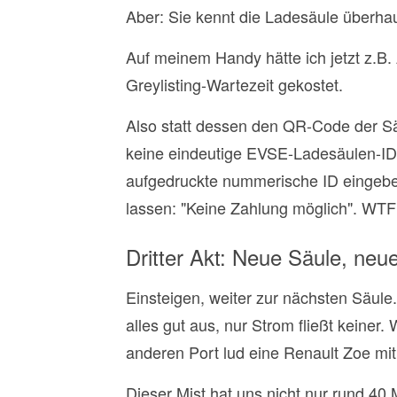
Aber: Sie kennt die Ladesäule überhau
Auf meinem Handy hätte ich jetzt z.B
Greylisting-Wartezeit gekostet.
Also statt dessen den QR-Code der Sä
keine eindeutige EVSE-Ladesäulen-ID 
aufgedruckte nummerische ID eingeben
lassen: "Keine Zahlung möglich". WT
Dritter Akt: Neue Säule, neu
Einsteigen, weiter zur nächsten Säule
alles gut aus, nur Strom fließt keiner
anderen Port lud eine Renault Zoe mit
Dieser Mist hat uns nicht nur rund 40