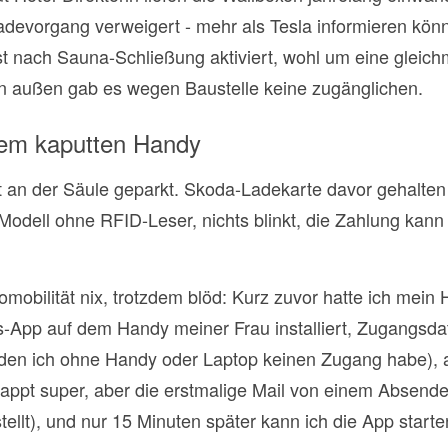
evorgang verweigert - mehr als Tesla informieren könne s
t nach Sauna-Schließung aktiviert, wohl um eine glei
 außen gab es wegen Baustelle keine zugänglichen.
dem kaputten Handy
 an der Säule geparkt. Skoda-Ladekarte davor gehalten .
 Modell ohne RFID-Leser, nichts blinkt, die Zahlung kan
mobilität nix, trotzdem blöd: Kurz zuvor hatte ich mein 
-App auf dem Handy meiner Frau installiert, Zugangsdat
den ich ohne Handy oder Laptop keinen Zugang habe), 
lappt super, aber die erstmalige Mail von einem Absende
ellt), und nur 15 Minuten später kann ich die App starte