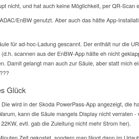
pt nicht, und hat auch keine Möglichkeit, per QR-Scan 
. ADAC/EnBW genutzt. Aber auch das hätte App-Installa
ule für ad-hoc-Ladung gescannt. Der enthält nur die UR
(d.h. scannen aus der EnBW-App hätte eh nicht geklapp
. Damit gelangt man auch zur Säule, aber statt mich e
F???
es Glück
. Die wird in der Skoda PowerPass-App angezeigt, die h
. Warum, kann die Säule mangels Display nicht verraten - 
 22KW, evtl. gab die Zuleitung nicht mehr Strom her).
 Minuten Zeit gekostet, sondern man fängt dann im Urlau