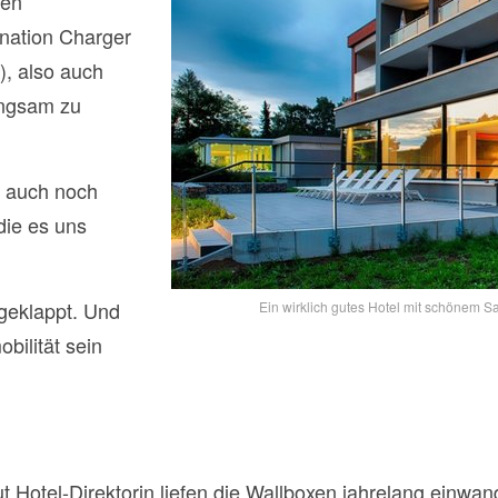
ren
ination Charger
), also auch
angsam zu
r auch noch
die es uns
 geklappt. Und
Ein wirklich gutes Hotel mit schönem 
bilität sein
 Hotel-Direktorin liefen die Wallboxen jahrelang einwand