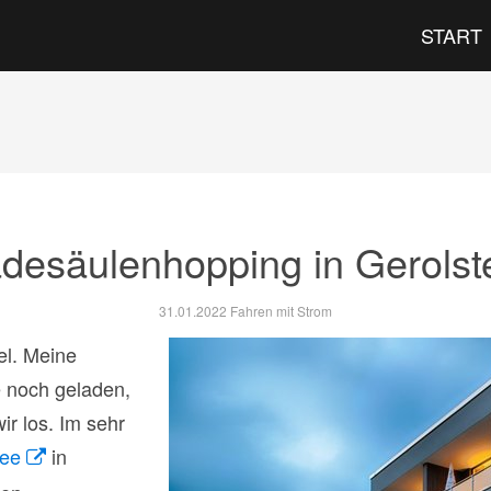
START
desäulenhopping in Gerolst
31.01.2022
Fahren mit Strom
el. Meine
e noch geladen,
ir los. Im sehr
see
in